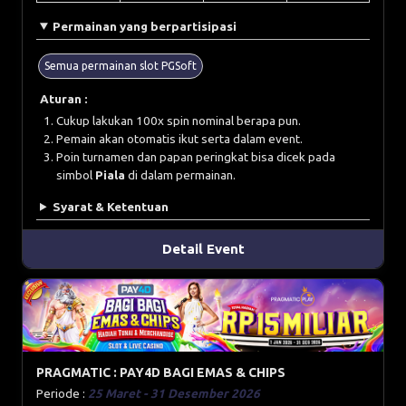
Permainan yang berpartisipasi
Semua permainan slot PGSoft
Aturan :
Cukup lakukan 100x spin nominal berapa pun.
Pemain akan otomatis ikut serta dalam event.
Poin turnamen dan papan peringkat bisa dicek pada
simbol
Piala
di dalam permainan.
Syarat & Ketentuan
Detail Event
PRAGMATIC : PAY4D BAGI EMAS & CHIPS
Periode :
25 Maret - 31 Desember 2026