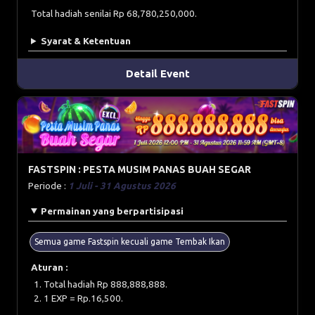
Total hadiah senilai Rp 68,780,250,000.
Syarat & Ketentuan
Detail Event
FASTSPIN : PESTA MUSIM PANAS BUAH SEGAR
Periode :
1 Juli - 31 Agustus 2026
Permainan yang berpartisipasi
Semua game Fastspin kecuali game Tembak Ikan
Aturan :
Total hadiah Rp 888,888,888.
1 EXP = Rp.16,500.