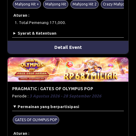
Mahjong Hit +
Mahjong Hit
Mahjong Hit 2
Crazy Mahjong
Aturan :
Total Pemenang 171,000.
Syarat & Ketentuan
Detail Event
PRAGMATIC : GATES OF OLYMPUS POP
Periode :
3 Agustus 2026 - 28 September 2026
Permainan yang berpartisipasi
GATES OF OLYMPUS POP
Aturan :