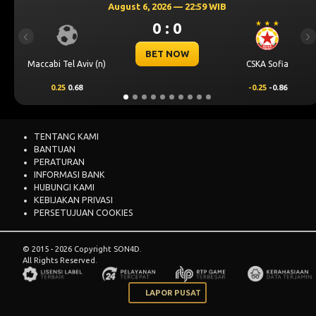
August 6, 2026 — 22:59 WIB
Au
0 : 0
Previous
Ne
BET NOW
CSKA Sofia
Lincoln Red Imps (n)
-0.25
-0.86
-0.75
-0.86
TENTANG KAMI
BANTUAN
PERATURAN
INFORMASI BANK
HUBUNGI KAMI
KEBIJAKAN PRIVASI
PERSETUJUAN COOKIES
© 2015 - 2026 Copyright SON4D.
All Rights Reserved.
LAPOR PUSAT